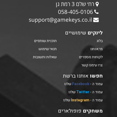
רח׳ שלם 3 רמת גן
058-405-0106
support@gamekeys.co.il
לינקים
שימושיים
בלוג
תוכנית שותפים
מי אנחנו
תנאי שימוש
לקוחות מספרים
שאלות ותשובות
צרו עימנו קשר
חפשו
אותנו ברשת
עמוד ה -
Facebook
שלנו
עמוד ה -
Twitter
שלנו
עמוד ה -
Instagram
שלנו
משחקים
פופולארים