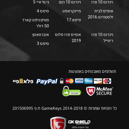
וינדוס 10 פרו
וינדוס 10 הום
גי טי איי 5
אופיס לבית
מיינקראפט
סימס 4
ולסטודנט 2016
פיפא 17
סטים גיפט קארד
50 דולר
וינדוס 10 פרו
אופיס פרו פלוס
אוברוואטץ
ריטייל
2019
סימס 3
תשלומים מאובטחים באמצעות
כל הזכויות שמורות © GameKeys 2014-2018 ח.פ 201506995