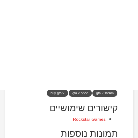
כמו שדידת חנויות, מכירת מכוניות, פרס על ראשם של
שחקנים אחרים ועוד. בנוסף, תוכלו לשחק במשימות
יחודיות למצב האונליין ביחד עם אנשים נוספים,
להתחרות במרוצי מכוניות, טיסה, צניחה ועוד המון
אפשרויות. ראוי לציין לשבח את RockStar, מפתחת
המשחק על כך שהיא מקפידה להוסיף עדכונים חדשים
באופן קבוע, אשר מוסיפים תוכן ומשימות חדשות למשחק
- ללא תשלום.
תגיות
gta v online
gta v 5
gta v requirements
GTA V
gta pc
gta 5 for pc
gta v pc
gta v5
buy gta v
gta v price
gta v steam
קישורים שימושיים
Rockstar Games
תמונות נוספות