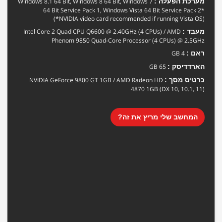
מערכת הפעלה :
Windows 8.1 64 Bit, Windows 8 64 Bit, Windows 7
64 Bit Service Pack 1, Windows Vista 64 Bit Service Pack 2*
(*NVIDIA video card recommended if running Vista OS)
מעבד :
Intel Core 2 Quad CPU Q6600 @ 2.40GHz (4 CPUs) / AMD
Phenom 9850 Quad-Core Processor (4 CPUs) @ 2.5GHz
ראם :
4 GB
הארדדיסק :
65 GB
כרטיס מסך :
NVIDIA GeForce 9800 GT 1GB / AMD Radeon HD
4870 1GB (DX 10, 10.1, 11)
המחשב שלי מריץ את זה?