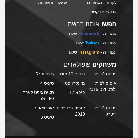
לקוחות מספרים
שאלות ותשובות
צרו עימנו קשר
חפשו
אותנו ברשת
עמוד ה -
Facebook
שלנו
עמוד ה -
Twitter
שלנו
עמוד ה -
Instagram
שלנו
משחקים
פופולארים
וינדוס 10 פרו
וינדוס 10 הום
גי טי איי 5
אופיס לבית
מיינקראפט
סימס 4
ולסטודנט 2016
פיפא 17
סטים גיפט קארד
50 דולר
וינדוס 10 פרו
אופיס פרו פלוס
אוברוואטץ
ריטייל
2019
סימס 3