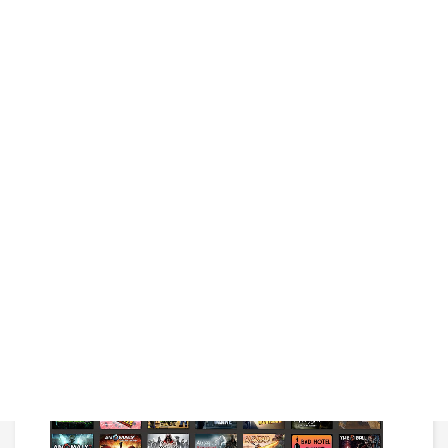
מעולה. הצטרף לקהילת סטים ותכיר אנשים חדשים, עם
100 מיליון חברים פוטנציאלים (או אויבים), הכיף פשוט
לא נספק. כרטיס סטים יכול להיות מתנה מעולה לחברים
או משפחה. מתאים לכלל מערכות ההפעלה.
תגיות
steam gift card 20 usd
steam gift card
how to buy a steam gift card
how to buy steam gift card
steam gift card buy
steam gift card israel
steam gift card codes
קישורים שימושיים
Steam
תמונות נוספות