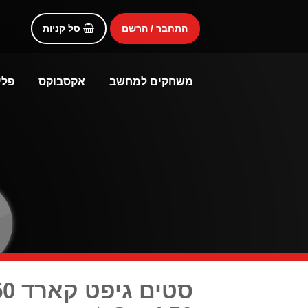
התחבר / הרשם
סל קניות
משחקים למחשב
אקסבוקס
פלי