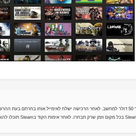
קוד דיגיטלי (CDKEY) למוצר סטים גיפט קארד 50 דולר למחשב. לאחר הרכישה ישלח לאימייל אותו
את המוצר. את הקוד שקיבלתם ני