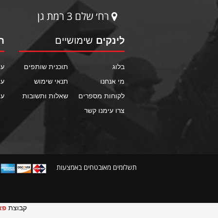
רח׳ שלם 3 רמת גן
לינקים
שימושיים
ח
בלוג
תוכנית שותפים
עמ
מי אנחנו
תנאי שימוש
עמ
לקוחות מספרים
שאלות ותשובות
עמ
צרו עימנו קשר
תשלומים מאובטחים באמצעות
קבוצת
פא