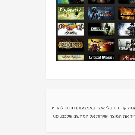
 בחרתם בעת ההרשמה קוד דיגיטלי אשר באמצעותו תוכלו להוריד
תן לפדות בSteam בכל מקום וזמן שרק תבחרו. לאחר אימות הקוד בSteam תוכלו להוריד את המוצר ישירות אל המחשב שלכם. סוג