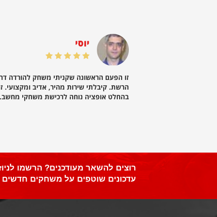
יוסי
וד של המוכר מרגע הפניה
זו הפעם הראשונה שקניתי משחק להורדה דר
ותקין
הרשת. קיבלתי שירות מהיר, אדיב ומקצועי. זו
בהחלט אופציה נוחה לרכישת משחקי מחשב.
רוצים להשאר מעודכנים? הרשמו לניוז
עדכונים שוטפים על משחקים חדשים ו