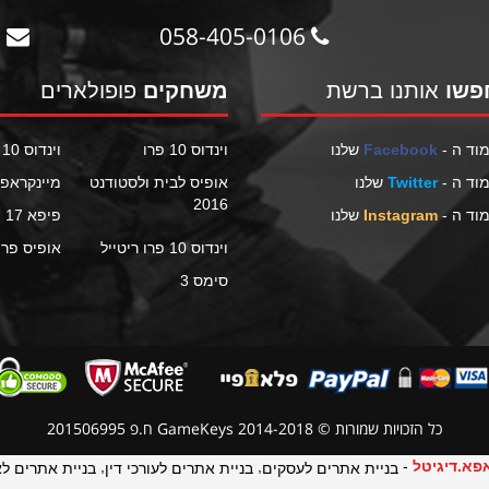
support@gamekeys.co.il
058-405-0106
פשו
אותנו ברשת
משחקים
פופולארים
וד ה -
Facebook
שלנו
וינדוס 10 פרו
וינדוס 10 הום
וד ה -
Twitter
שלנו
אופיס לבית ולסטודנט
מיינקראפ
2016
וד ה -
Instagram
שלנו
פיפא 17
וינדוס 10 פרו ריטייל
אופיס פרו פ
סימס 3
כל הזכויות שמורות © GameKeys 2014-2018 ח.פ 201506995
פא.דיגיטל
-
,
,
בניית אתרים לעסקים
בניית אתרים לעורכי דין
בניית אתרים ל