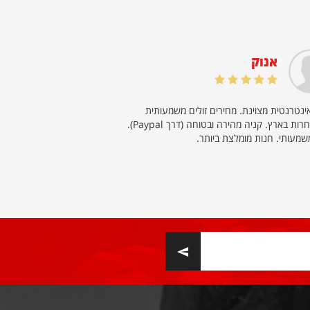
אנוק
טל חצרו
ינטרנטית מצוינת. מחירים זולים משמעותית
המשחק הגיע ליעדו והכל בר
מהמתחרות בארץ. קניה מהירה ובטוחה (דרך Paypal).
משמעותי. חנות מומלצת ביותר.