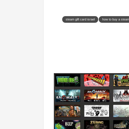
steam gift card israel
how to buy a steam 